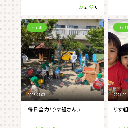
2
0
りす組
りす
2026.04.03
2026.02
毎日全力！りす組さん♫
りす組