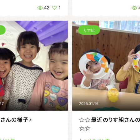
42
1
組
りす組
.27
2026.01.16
さんの様子⭐︎
☆☆最近のりす組さん
☆☆