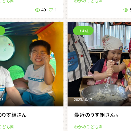
こども園
わかめこども園
49
1
組
りす組
.28
2025.10.17
のりす組さん
最近のりす組さん⭐︎
こども園
わかめこども園