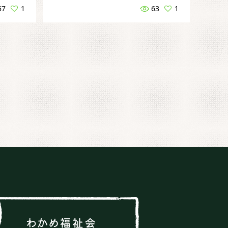
57
1
63
1