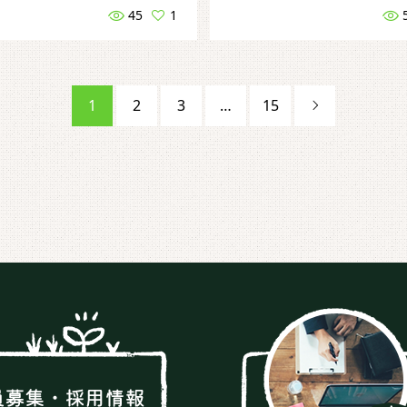
45
1
1
2
3
…
15
