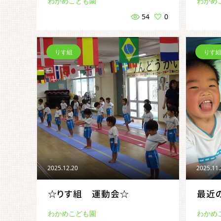
わかめこども園
わかめ
54
0
りす組
りす
2025.12.20
2025.11
☆りす組 運動会☆
最近
わかめこども園
わかめ