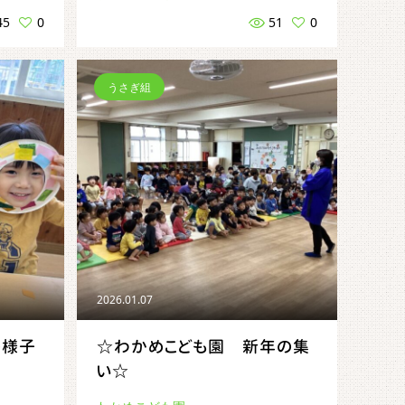
45
0
51
0
うさぎ組
2026.01.07
の様子
☆わかめこども園 新年の集
い☆