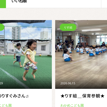
いいね順
組
りす組
.29
2026.06.15
のりすぐみさん♫
★りす組＿保育参観★
こども園
わかめこども園