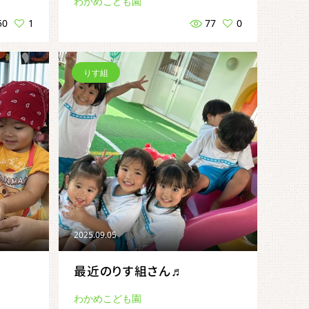
わかめこども園
50
1
77
0
りす組
2025.09.05
最近のりす組さん♬
わかめこども園