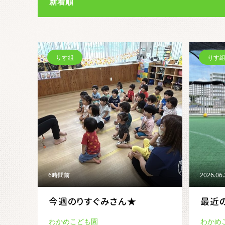
新着順
りす組
りす
6時間前
2026.06
今週のりすぐみさん★
最近
わかめこども園
わかめ