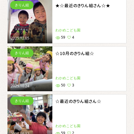
きりん組
★☆最近のきりん組さん☆★
わかめこども園
59
4
2025.12.05
きりん組
☆10月のきりん組☆
わかめこども園
50
3
2025.10.24
きりん組
☆最近のきりん組さん☆
わかめこども園
59
2
2025.09.12