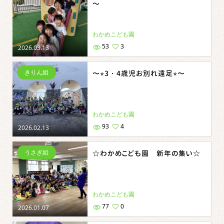
～
わかめこども園
53
3
2026.03.13
きりん組
〜⭐︎3・4歳児お別れ遠足⭐︎〜
わかめこども園
93
4
2026.02.13
うさぎ組
☆わかめこども園 新年の集い☆
わかめこども園
77
0
2026.01.07