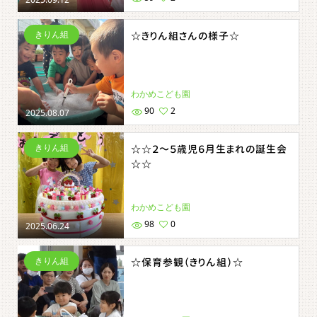
きりん組
☆きりん組さんの様子☆
わかめこども園
90
2
2025.08.07
きりん組
☆☆２～５歳児６月生まれの誕生会
☆☆
わかめこども園
98
0
2025.06.24
きりん組
☆保育参観（きりん組）☆