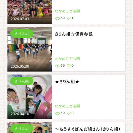
わかめこども園
69
1
2026.07.03
きりん組
きりん組☆保育参観
わかめこども園
69
0
2026.05.30
きりん組
★きりん組★
わかめこども園
59
0
2026.04.10
きりん組
～もうすぐぱんだ組さん（きりん組）