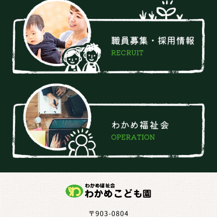
〒903-0804