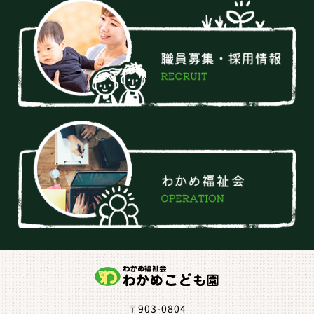
〒903-0804